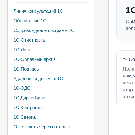
1
Линия консультаций 1С
Обновление 1С
Обм
неп
Сопровождение программ 1С
1С-Отчетность
1С-Линк
1С-Облачный архив
📉 С
1С-Подпись
Полн
докум
Удаленный доступ к 1С
печат
1С-ЭДО
отпр
архи
1С:ДиректБанк
1С:Контрагент
1С:Сверка
Отчетность через интернет